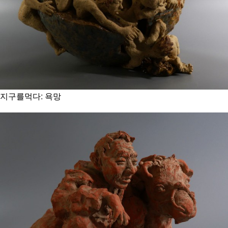
지구를먹다: 욕망