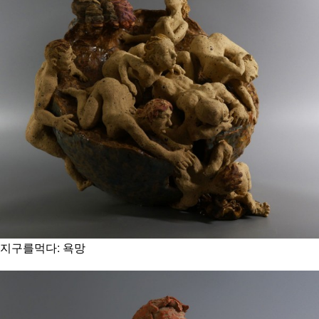
지구를먹다: 욕망