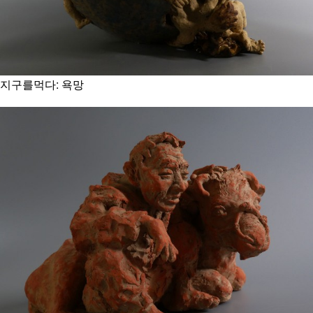
지구를먹다: 욕망